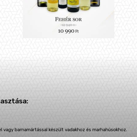
yasztása:
sel vagy barnamártással készült vadakhoz és marhahúsokhoz.