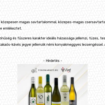
ű, közepesen magas savtartalommal, közepes-magas csersavtarta
e emlékeztet.
űség és fűszeres karakter ideális házassága jellemzi, tüzes, test
 kakaós-kávés jegyei jellemzik némi konyakmeggyes lecsengéssel. A
- Hirdetés -