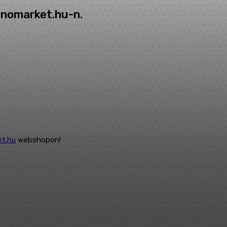
inomarket.hu-n.
et.hu
webshopon!