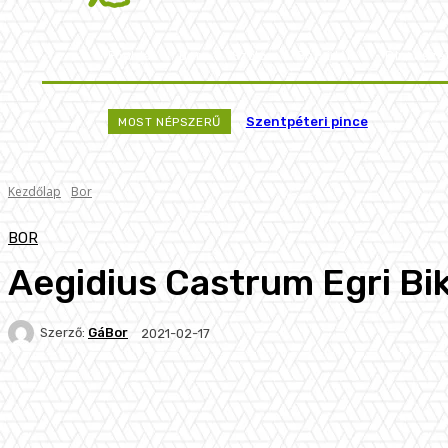
Főoldal
Bor
Szőlő
Borvidék
Pincésze
Szentpéteri pince
MOST NÉPSZERŰ
Kezdőlap
Bor
BOR
Aegidius Castrum Egri Bi
Szerző:
GáBor
2021-02-17