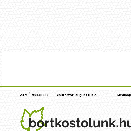
C
24.9
Budapest
csütörtök, augusztus 6
Médiaaj