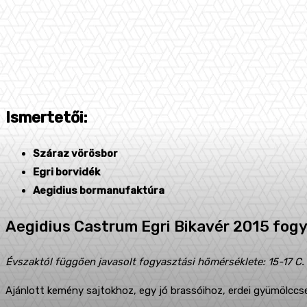
Ismertetői:
Száraz vörösbor
Egri borvidék
Aegidius bormanufaktúra
Aegidius Castrum Egri Bikavér 2015 fog
Évszaktól függően javasolt fogyasztási hőmérséklete: 15-17 C.
Ajánlott kemény sajtokhoz, egy jó brassóihoz, erdei gyümölcc