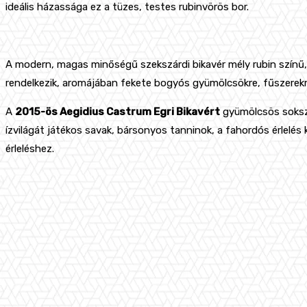
ideális házassága ez a tüzes, testes rubinvörös bor.
A modern, magas minőségű szekszárdi bikavér mély rubin szín
rendelkezik, aromájában fekete bogyós gyümölcsökre, fűszerekr
A
2015-ös Aegidius Castrum Egri Bikavért
gyümölcsös sokszín
ízvilágát játékos savak, bársonyos tanninok, a fahordós érlelés
érleléshez.