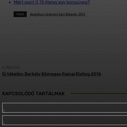
Miért pont 0,75 literes egy borosüveg?
TAGS
Aegidius Castrum Egri Bikavér 2015
Megosztás
Facebook
Twitter
ELŐZŐ CIKK
Értékelés: Borbély Kőmagas Rajnai Rizling 2016
KAPCSOLÓDÓ TARTALMAK
3,128
Like
2,070
Követő