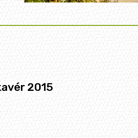
t
Érdekesség
Bor Értékelés
kavér 2015