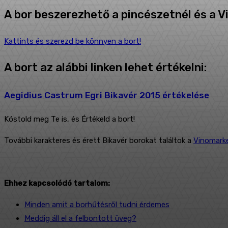
A bor beszerezhető a pincészetnél és a V
Kattints és szerezd be könnyen a bort!
A bort az alábbi linken lehet értékelni:
Aegidius Castrum Egri Bikavér 2015 értékelése
Kóstold meg Te is, és Értékeld a bort!
További karakteres és érett Bikavér borokat találtok a
Vinomark
Ehhez kapcsolódó tartalom:
Minden amit a borhűtésről tudni érdemes
Meddig áll el a felbontott üveg?