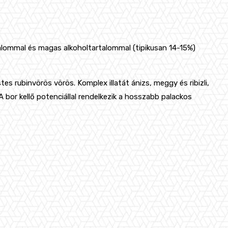
lommal és magas alkoholtartalommal (tipikusan 14-15%)
es rubinvörös vörös. Komplex illatát ánizs, meggy és ribizli,
 bor kellő potenciállal rendelkezik a hosszabb palackos