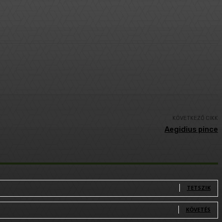
KÖVETKEZŐ CIKK
Aegidius pince
TETSZIK
KÖVETÉS