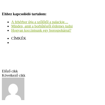
Ehhez kapcsolódó tartalom:
A fehérbor útja a szőlőtől a palackig…
Minden, amit a borhűtésről érdemes tudni
Hogyan koccintsunk egy borospohárral?
CÍMKÉK
Dobosi Kéknyelű 2016
Facebook
Twitter
Pinterest
Linkedin
Előző cikk
Értékelés: Thummerer Egri Bikavér 2015
Következő cikk
Kéknyelű szőlő
GáBor