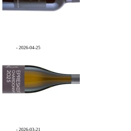
Feind Cabernet Franc 2020
GáBor
-
2026-04-25
Benedek Epreskert Chardonnay 2025
GáBor
-
2026-03-21