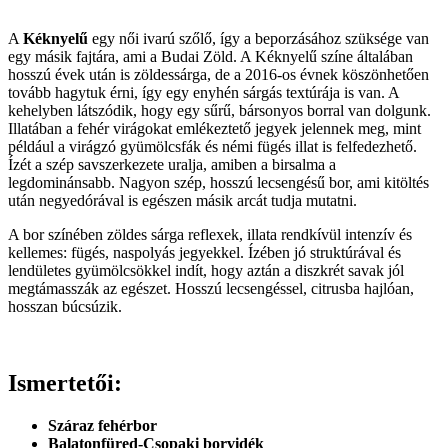
A
Kéknyelű
egy női ivarú szőlő, így a beporzásához szüksége van
egy másik fajtára, ami a Budai Zöld. A Kéknyelű színe általában
hosszú évek után is zöldessárga, de a 2016-os évnek köszönhetően
tovább hagytuk érni, így egy enyhén sárgás textúrája is van. A
kehelyben látszódik, hogy egy sűrű, bársonyos borral van dolgunk.
Illatában a fehér virágokat emlékeztető jegyek jelennek meg, mint
például a virágzó gyümölcsfák és némi fügés illat is felfedezhető.
Ízét a szép savszerkezete uralja, amiben a birsalma a
legdominánsabb. Nagyon szép, hosszú lecsengésű bor, ami kitöltés
után negyedórával is egészen másik arcát tudja mutatni.
A bor színében zöldes sárga reflexek, illata rendkívül intenzív és
kellemes: fügés, naspolyás jegyekkel. Ízében jó struktúrával és
lendületes gyümölcsökkel indít, hogy aztán a diszkrét savak jól
megtámasszák az egészet. Hosszú lecsengéssel, citrusba hajlóan,
hosszan búcsúzik.
Ismertetői:
Száraz fehérbor
Balatonfüred-Csopaki borvidék