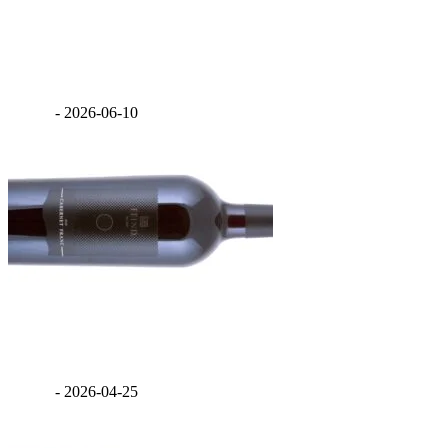
Szentpéteri Rajnai Rizling 2025
GáBor
-
2026-06-10
Feind Cabernet Franc 2020
GáBor
-
2026-04-25