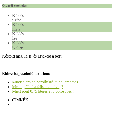
Olvasói értékelés
Küldés
Színe
Küldés
Illata
Küldés
Íze
Küldés
Utóíze
Kóstold meg Te is, és Értékeld a bort!
Ehhez kapcsolódó tartalom:
Minden amit a borhűtésről tudni érdemes
Meddig áll el a felbontott üveg?
Miért pont 0,75 literes egy borosüveg?
CÍMKÉK
Linzer-Orosz Zweigelt 2018
Facebook