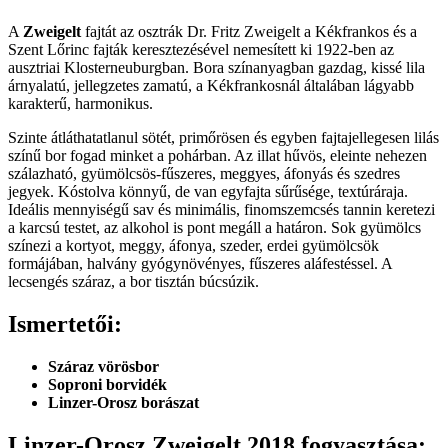
A
Zweigelt
fajtát az osztrák Dr. Fritz Zweigelt a Kékfrankos és a
Szent Lőrinc fajták keresztezésével nemesített ki 1922-ben az
ausztriai Klosterneuburgban. Bora színanyagban gazdag, kissé lila
árnyalatú, jellegzetes zamatú, a Kékfrankosnál általában lágyabb
karakterű, harmonikus.
Szinte átláthatatlanul sötét, primőrösen és egyben fajtajellegesen lilás
színű bor fogad minket a pohárban. Az illat hűvös, eleinte nehezen
szálazható, gyümölcsös-fűszeres, meggyes, áfonyás és szedres
jegyek. Kóstolva könnyű, de van egyfajta sűrűsége, textúráraja.
Ideális mennyiségű sav és minimális, finomszemcsés tannin keretezi
a karcsú testet, az alkohol is pont megáll a határon. Sok gyümölcs
színezi a kortyot, meggy, áfonya, szeder, erdei gyümölcsök
formájában, halvány gyógynövényes, fűszeres aláfestéssel. A
lecsengés száraz, a bor tisztán búcsúzik.
Ismertetői:
Száraz vörösbor
Soproni borvidék
Linzer-Orosz borászat
Linzer-Orosz Zweigelt 2018 fogyasztása: