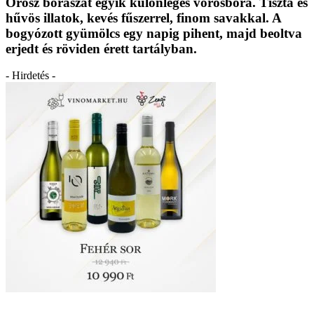
Orosz borászat egyik különleges vörösbora. Tiszta és
hűvös illatok, kevés fűszerrel, finom savakkal. A
bogyózott gyümölcs egy napig pihent, majd beoltva
erjedt és röviden érett tartályban.
- Hirdetés -