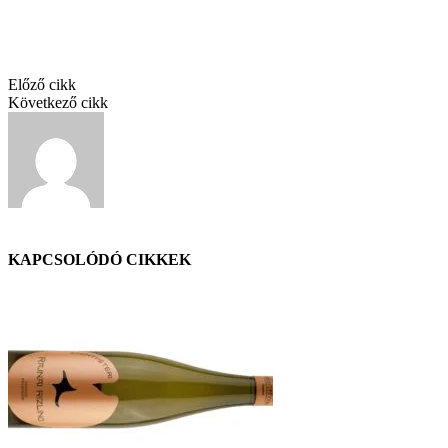
Twitter
Pinterest
Linkedin
Előző cikk
Értékelés: Haraszthy Pinot Grigio 2017
Következő cikk
Wine Life borászat
GáBor
KAPCSOLÓDÓ CIKKEK