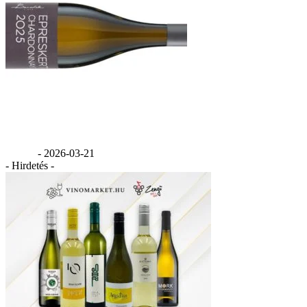
Benedek Epreskert Chardonnay 2025
GáBor
-
2026-03-21
- Hirdetés -