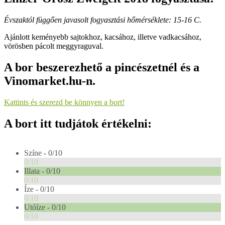
Évszaktól függően javasolt fogyasztási hőmérséklete: 15-16 C.
Ajánlott keményebb sajtokhoz, kacsához, illetve vadkacsához,
vörösben pácolt meggyraguval.
A bor beszerezhető a pincészetnél és a
Vinomarket.hu-n.
Kattints és szerezd be könnyen a bort!
A bort itt tudjátok értékelni:
Színe -
0/10
0/10
Illata -
0/10
0/10
Íze -
0/10
0/10
Utóíze -
0/10
0/10