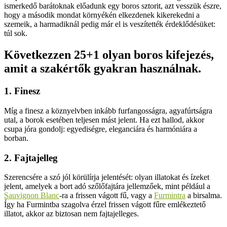
ismerkedő barátoknak előadunk egy boros sztorit, azt vesszük észre,
hogy a második mondat környékén elkezdenek kikerekedni a
szemeik, a harmadiknál pedig már el is veszítették érdeklődésüket:
túl sok.
Következzen 25+1 olyan boros kifejezés,
amit a szakértők gyakran használnak.
1. Finesz
Míg a finesz a köznyelvben inkább furfangosságra, agyafúrtságra
utal, a borok esetében teljesen mást jelent. Ha ezt hallod, akkor
csupa jóra gondolj: egyediségre, eleganciára és harmóniára a
borban.
2. Fajtajelleg
Szerencsére a szó jól körülírja jelentését: olyan illatokat és ízeket
jelent, amelyek a bort adó szőlőfajtára jellemzőek, mint például a
Sauvignon Blanc
-ra a frissen vágott fű, vagy a
Furmintra
a birsalma.
Így ha Furmintba szagolva érzel frissen vágott fűre emlékeztető
illatot, akkor az biztosan nem fajtajelleges.