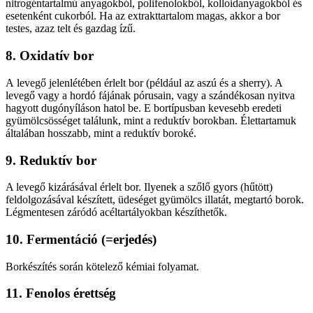
nitrogéntartalmú anyagokból, polifenolokból, kolloidanyagokból és
esetenként cukorból. Ha az extrakttartalom magas, akkor a bor
testes, azaz telt és gazdag ízű.
8. Oxidatív bor
A
levegő jelenlétében érlelt bor (például az aszú és a sherry). A
levegő vagy a hordó fájának pórusain, vagy a szándékosan nyitva
hagyott dugónyíláson hatol be. E bortípusban kevesebb eredeti
gyümölcsösséget találunk, mint a reduktív borokban. Élettartamuk
általában hosszabb, mint a reduktív boroké.
9. Reduktív bor
A levegő kizárásával érlelt bor. Ilyenek a szőlő gyors (hűtött)
feldolgozásával készített, üdeséget gyümölcs illatát, megtartó borok.
Légmentesen záródó acéltartályokban készíthetők.
10. Fermentáció (=erjedés)
Borkészítés során kötelező kémiai folyamat.
11. Fenolos érettség