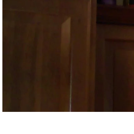
Iható-e még az évek óta a szekrény tetején porosodó
bor?