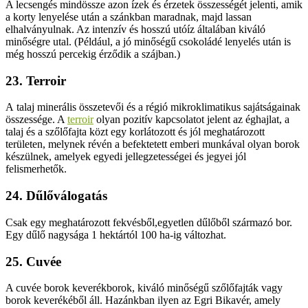
A lecsengés mindössze azon ízek és érzetek összességét jelenti, amik
a korty lenyelése után a szánkban maradnak, majd lassan
elhalványulnak. Az intenzív és hosszú utóíz általában kiváló
minőségre utal. (Például, a jó minőségű csokoládé lenyelés után is
még hosszú percekig érződik a szájban.)
23. Terroir
A talaj minerális összetevői és a régió mikroklimatikus sajátságainak
összessége. A
terroir
olyan pozitív kapcsolatot jelent az éghajlat, a
talaj és a szőlőfajta közt egy korlátozott és jól meghatározott
területen, melynek révén a befektetett emberi munkával olyan borok
készülnek, amelyek egyedi jellegzetességei és jegyei jól
felismerhetők.
24. Dűlőválogatás
Csak egy meghatározott fekvésből,egyetlen dűlőből származó bor.
Egy dűlő nagysága 1 hektártól 100 ha-ig változhat.
25. Cuvée
A cuvée borok keverékborok, kiváló minőségű szőlőfajták vagy
borok keverékéből áll. Hazánkban ilyen az Egri Bikavér, amely