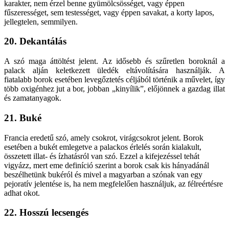
karakter, nem érzel benne gyümölcsösséget, vagy éppen
fűszerességet, sem testességet, vagy éppen savakat, a korty lapos,
jellegtelen, semmilyen.
20. Dekantálás
A szó maga áttöltést jelent. Az idősebb és szűretlen boroknál a
palack alján keletkezett üledék eltávolítására használják. A
fiatalabb borok esetében levegőztetés céljából történik a művelet, így
több oxigénhez jut a bor, jobban „kinyílik”, előjönnek a gazdag illat
és zamatanyagok.
21. Buké
Francia eredetű szó, amely csokrot, virágcsokrot jelent. Borok
esetében a bukét emlegetve a palackos érlelés során kialakult,
összetett illat- és ízhatásról van szó. Ezzel a kifejezéssel tehát
vigyázz, mert eme definíció szerint a borok csak kis hányadánál
beszélhetünk bukéról és mivel a magyarban a szónak van egy
pejoratív jelentése is, ha nem megfelelően használjuk, az félreértésre
adhat okot.
22. Hosszú lecsengés