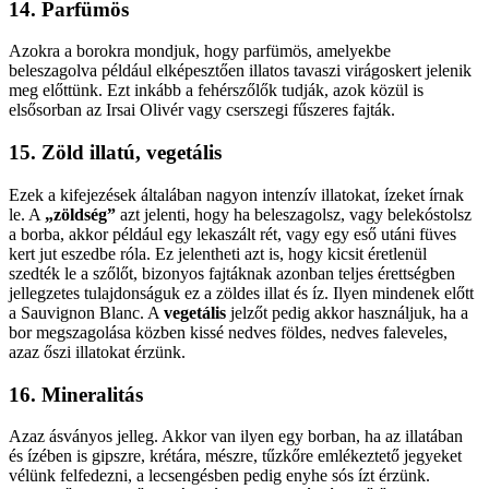
14. Parfümös
Azokra a borokra mondjuk, hogy parfümös, amelyekbe
beleszagolva például elképesztően illatos tavaszi virágoskert jelenik
meg előttünk. Ezt inkább a fehérszőlők tudják, azok közül is
elsősorban az Irsai Olivér vagy cserszegi fűszeres fajták.
15. Zöld illatú, vegetális
Ezek a kifejezések általában nagyon intenzív illatokat, ízeket írnak
le. A
„zöldség”
azt jelenti, hogy ha beleszagolsz, vagy belekóstolsz
a borba, akkor például egy lekaszált rét, vagy egy eső utáni füves
kert jut eszedbe róla. Ez jelentheti azt is, hogy kicsit éretlenül
szedték le a szőlőt, bizonyos fajtáknak azonban teljes érettségben
jellegzetes tulajdonságuk ez a zöldes illat és íz. Ilyen mindenek előtt
a Sauvignon Blanc. A
vegetális
jelzőt pedig akkor használjuk, ha a
bor megszagolása közben kissé nedves földes, nedves faleveles,
azaz őszi illatokat érzünk.
16. Mineralitás
Azaz ásványos jelleg. Akkor van ilyen egy borban, ha az illatában
és ízében is gipszre, krétára, mészre, tűzkőre emlékeztető jegyeket
vélünk felfedezni, a lecsengésben pedig enyhe sós ízt érzünk.