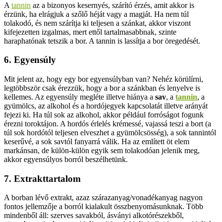
A
tannin
az a bizonyos kesernyés, szárító érzés, amit akkor is
érzünk, ha elrágjuk a szőlő héját vagy a magját. Ha nem túl
tolakodó, és nem szárítja ki teljesen a szánkat, akkor viszont
kifejezetten izgalmas, mert ettől tartalmasabbnak, szinte
haraphatónak tetszik a bor. A tannin is lassítja a bor öregedését.
6. Egyensúly
Mit jelent az, hogy egy bor egyensúlyban van? Nehéz körülírni,
legtöbbször csak érezzük, hogy a bor a szánkban és lenyelve is
kellemes. Az egyensúly megléte illetve hiánya a
sav
, a
tannin
, a
gyümölcs, az alkohol és a hordójegyek kapcsolatát illetve arányát
fejezi ki. Ha túl sok az alkohol, akkor például forróságot fogunk
érezni toroktájon. A hordós érlelés krémessé, vajassá teszi a bort (a
túl sok hordótól teljesen elveszhet a gyümölcsösség), a sok tannintól
keserűvé, a sok savtól fanyarrá válik. Ha az említett öt elem
markánsan, de külön-külön egyik sem tolakodóan jelenik meg,
akkor egyensúlyos borról beszélhetünk.
7. Extrakttartalom
A borban lévő extrakt, azaz szárazanyag/vonadékanyag nagyon
fontos jellemzője a borról kialakult összbenyomásunknak. Több
mindenből áll: szerves savakból, ásványi alkotórészekből,