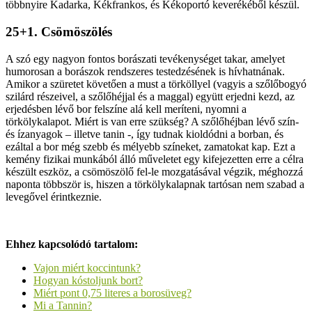
többnyire Kadarka, Kékfrankos, és Kékoportó keverékéből készül.
25+1. Csömöszölés
A szó egy nagyon fontos borászati tevékenységet takar, amelyet
humorosan a borászok rendszeres testedzésének is hívhatnának.
Amikor a szüretet követően a must a törköllyel (vagyis a szőlőbogyó
szilárd részeivel, a szőlőhéjjal és a maggal) együtt erjedni kezd, az
erjedésben lévő bor felszíne alá kell meríteni, nyomni a
törkölykalapot. Miért is van erre szükség? A szőlőhéjban lévő szín-
és ízanyagok – illetve tanin -, így tudnak kioldódni a borban, és
ezáltal a bor még szebb és mélyebb színeket, zamatokat kap. Ezt a
kemény fizikai munkából álló műveletet egy kifejezetten erre a célra
készült eszköz, a csömöszölő fel-le mozgatásával végzik, méghozzá
naponta többször is, hiszen a törkölykalapnak tartósan nem szabad a
levegővel érintkeznie.
Ehhez kapcsolódó tartalom:
Vajon miért koccintunk?
Hogyan kóstoljunk bort?
Miért pont 0,75 literes a borosüveg?
Mi a Tannin?