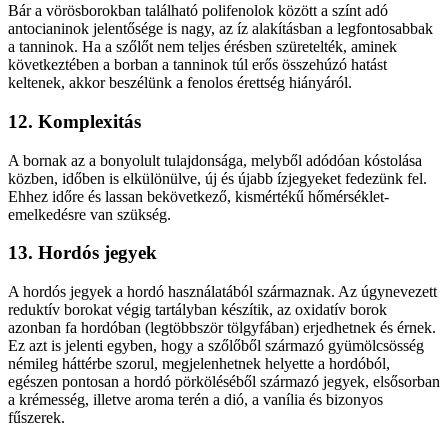
Bár a vörösborokban található polifenolok között a színt adó
antocianinok jelentősége is nagy, az íz alakításban a legfontosabbak
a tanninok. Ha a szőlőt nem teljes érésben szüretelték, aminek
következtében a borban a tanninok túl erős összehúzó hatást
keltenek, akkor beszélünk a fenolos érettség hiányáról.
12. Komplexitás
A bornak az a bonyolult tulajdonsága, melyből adódóan kóstolása
közben, időben is elkülönülve, új és újabb ízjegyeket fedezünk fel.
Ehhez időre és lassan bekövetkező, kismértékű hőmérséklet-
emelkedésre van szükség.
13. Hordós jegyek
A hordós jegyek a hordó használatából származnak. Az úgynevezett
reduktív borokat végig tartályban készítik, az oxidatív borok
azonban fa hordóban (legtöbbször tölgyfában) erjedhetnek és érnek.
Ez azt is jelenti egyben, hogy a szőlőből származó gyümölcsösség
némileg háttérbe szorul, megjelenhetnek helyette a hordóból,
egészen pontosan a hordó pörköléséből származó jegyek, elsősorban
a krémesség, illetve aroma terén a dió, a vanília és bizonyos
fűszerek.