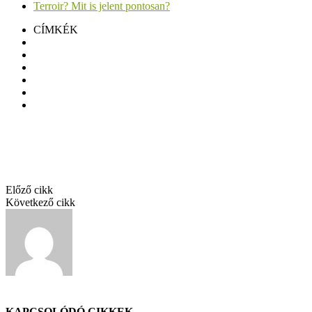
Terroir? Mit is jelent pontosan?
CÍMKÉK
25+1 hasznos boros kifejezés
Günzer Tamás Cabernet Sauvignon 2021
Horváth Madarász Cuvée 2016
Mészáros Pál Grandiózus Malbec 2020
Mészáros Pál Merlot 2018
Szentesi Rajnai Rizling Öcsi 2023
Facebook
Twitter
Pinterest
Linkedin
Előző cikk
Szentesi Rajnai Rizling Öcsi 2023
Következő cikk
Szentesi pince
GáBor
KAPCSOLÓDÓ CIKKEK