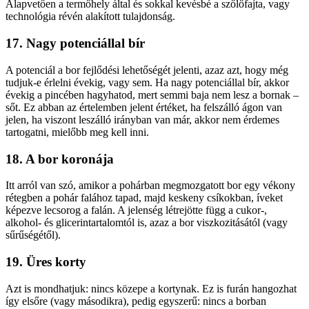
Alapvetően a termőhely által és sokkal kevésbé a szőlőfajta, vagy
technológia révén alakított tulajdonság.
17. Nagy potenciállal bír
A potenciál a bor fejlődési lehetőségét jelenti, azaz azt, hogy még
tudjuk-e érlelni évekig, vagy sem. Ha nagy potenciállal bír, akkor
évekig a pincében hagyhatod, mert semmi baja nem lesz a bornak –
sőt. Ez abban az értelemben jelent értéket, ha felszálló ágon van
jelen, ha viszont leszálló irányban van már, akkor nem érdemes
tartogatni, mielőbb meg kell inni.
18. A bor koronája
Itt arról van szó, amikor a pohárban megmozgatott bor egy vékony
rétegben a pohár falához tapad, majd keskeny csíkokban, íveket
képezve lecsorog a falán. A jelenség létrejötte függ a cukor-,
alkohol- és glicerintartalomtól is, azaz a bor viszkozitásától (vagy
sűrűségétől).
19. Üres korty
Azt is mondhatjuk: nincs közepe a kortynak. Ez is furán hangozhat
így elsőre (vagy másodikra), pedig egyszerű: nincs a borban