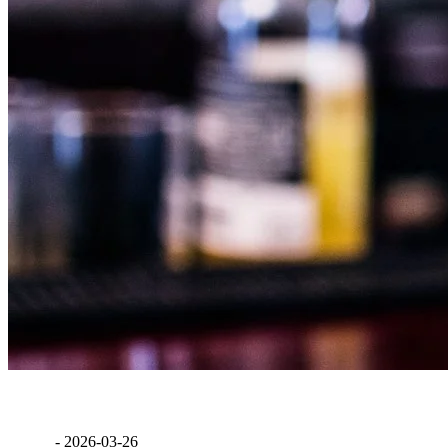
Sörre bor vagy borra sör?
GáBor
-
2026-03-26