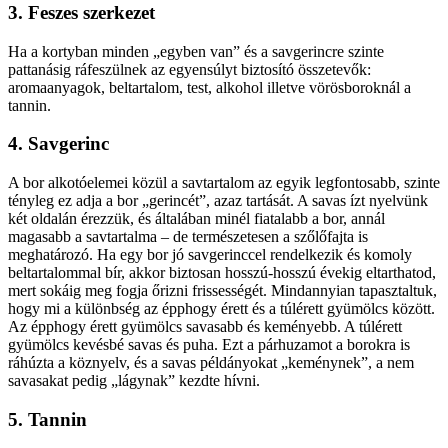
3. Feszes szerkezet
Ha a kortyban minden „egyben van” és a savgerincre szinte
pattanásig ráfeszülnek az egyensúlyt biztosító összetevők:
aromaanyagok, beltartalom, test, alkohol illetve vörösboroknál a
tannin.
4. Savgerinc
A bor alkotóelemei közül a savtartalom az egyik legfontosabb, szinte
tényleg ez adja a bor „gerincét”, azaz tartását. A savas ízt nyelvünk
két oldalán érezzük, és általában minél fiatalabb a bor, annál
magasabb a savtartalma – de természetesen a szőlőfajta is
meghatározó. Ha egy bor jó savgerinccel rendelkezik és komoly
beltartalommal bír, akkor biztosan hosszú-hosszú évekig eltarthatod,
mert sokáig meg fogja őrizni frissességét. Mindannyian tapasztaltuk,
hogy mi a különbség az épphogy érett és a túlérett gyümölcs között.
Az épphogy érett gyümölcs savasabb és keményebb. A túlérett
gyümölcs kevésbé savas és puha. Ezt a párhuzamot a borokra is
ráhúzta a köznyelv, és a savas példányokat „keménynek”, a nem
savasakat pedig „lágynak” kezdte hívni.
5. Tannin