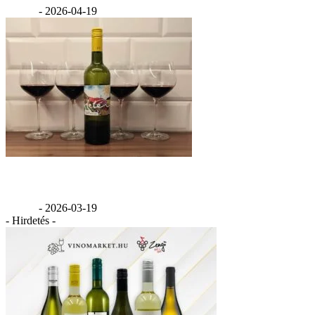
GáBor
-
2026-04-19
Értékelés: Hetényi Cabernet Franc 2020
GáBor
-
2026-03-19
- Hirdetés -