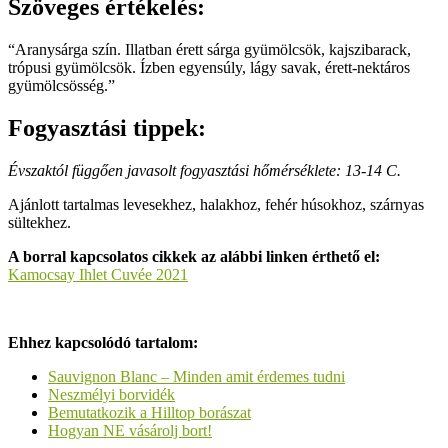
Szöveges értékelés:
“Aranysárga szín. Illatban érett sárga gyümölcsök, kajszibarack,
trópusi gyümölcsök. Ízben egyensúly, lágy savak, érett-nektáros
gyümölcsösség.”
Fogyasztási tippek:
Évszaktól függően javasolt fogyasztási hőmérséklete: 13-14 C.
Ajánlott tartalmas levesekhez, halakhoz, fehér húsokhoz, szárnyas
sültekhez.
A borral kapcsolatos cikkek az alábbi linken érthető el:
Kamocsay Ihlet Cuvée 2021
Ehhez kapcsolódó tartalom:
Sauvignon Blanc – Minden amit érdemes tudni
Neszmélyi borvidék
Bemutatkozik a Hilltop borászat
Hogyan NE vásárolj bort!