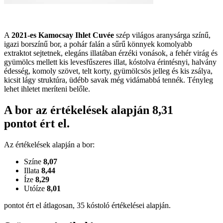
A
2021-es Kamocsay Ihlet Cuvée
szép világos aranysárga színű,
igazi borszínű bor, a pohár falán a sűrű könnyek komolyabb
extraktot sejtetnek, elegáns illatában érzéki vonások, a fehér virág és
gyümölcs mellett kis levesfűszeres illat, kóstolva érintésnyi, halvány
édesség, komoly szövet, telt korty, gyümölcsös jelleg és kis zsálya,
kicsit lágy struktúra, üdébb savak még vidámabbá tennék. Tényleg
lehet ihletet meríteni belőle.
A bor az értékelések alapján
8,31
pontot ért el.
Az értékelések alapján a bor:
Színe
8,07
Illata
8,44
Íze
8,29
Utóíze
8,01
pontot ért el átlagosan, 35 kóstoló értékelései alapján.