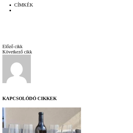
CÍMKÉK
Kamocsay Ihlet Cuvée 2021
Facebook
Twitter
Pinterest
Linkedin
Előző cikk
Hilltop borászat
Következő cikk
Haraszthy Pinot Noir 2019
GáBor
KAPCSOLÓDÓ CIKKEK