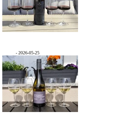
Értékelés: Feind Cabernet Franc 2020
GáBor
-
2026-05-25
Értékelés: Benedek Epreskert Chardonnay 2025