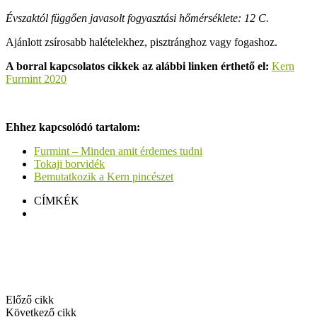
Évszaktól függően javasolt fogyasztási hőmérséklete: 12 C.
Ajánlott zsírosabb halételekhez, pisztránghoz vagy fogashoz.
A borral kapcsolatos cikkek az alábbi linken érthető el:
Kern
Furmint 2020
Ehhez kapcsolódó tartalom:
Furmint – Minden amit érdemes tudni
Tokaji borvidék
Bemutatkozik a Kern pincészet
CÍMKÉK
Kern Furmint 2020
Facebook
Twitter
Pinterest
Linkedin
Előző cikk
Kern pincészet
Következő cikk
Itt és Most Kékfrankos 2021