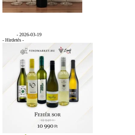
Értékelés: Hetényi Cabernet Franc 2020
GáBor
-
2026-03-19
- Hirdetés -