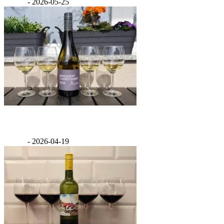
GáBor
-
2026-05-25
Értékelés: Benedek Epreskert Chardonnay 2025
GáBor
-
2026-04-19