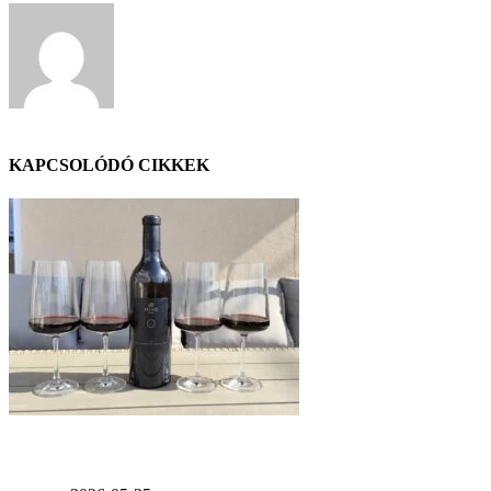
GáBor
KAPCSOLÓDÓ CIKKEK
Értékelés: Feind Cabernet Franc 2020