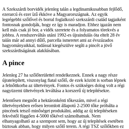
A Szekszárdi borvidék jelenleg talán a legdinamikusabban fejlődő,
ezerarcú és ezer ízű ékköve a Magyarországnak. Az egyik
legrégebbi szőlővel és borral foglalkozó szekszárdi család tagjaiként
fontosnak gondolják, hogy ez így is maradjon. Ehhez igazán nem
kell más csak jó bor, a vidék szeretete és a folyamatos törekvés a
jobbra. A rendszerváltás utáni 1992-es újraindulás óta eltelt 28 év
talán már ad annyi dűlő, parcella ismeretet ami az évszázados
hagyományaikkal, tudással kiegészülve segíti a pincét a jövő
szekszárdiságának alakításában.
A pince
Jelenleg 27 ha szőlőterülettel rendelkeznek. Ennek a nagy része
újratelepített, viszonylag fiatal szőlő, de ezek között is sorban lépnek
a felnőttkorba az ültetvények. Fontos és szükséges dolog volt a régi
nagyüzemi ültetvények leváltása a korszerű új telepítésekre.
Jelentősen megnőtt a hektáronkénti tőkeszám, mivel a régi
ültetvényekben erősen leromlott állapotú 2-2500 tőke próbálta a
pincének tetsző minőséget produkálni, addig az új telepítéseken
fekvéstől függően 4-5000 tőkével számolhatnak. Nem
elhanyagolható az a szempont sem, hogy az új telepítések esetében
biztosak abban, hogy milyen szőlő terem. A régi TSZ szőlőkben ez