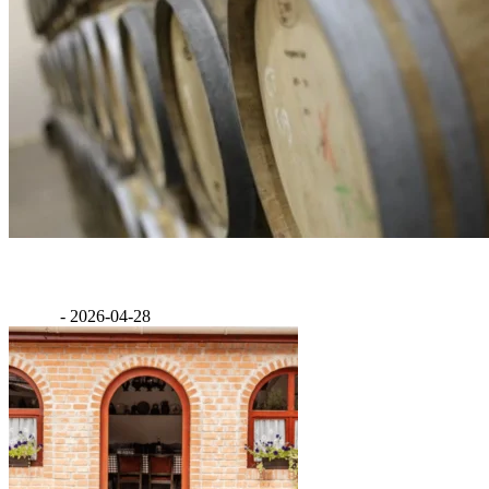
Feind pincészet
GáBor
-
2026-04-28