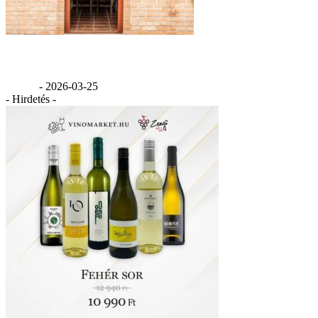
Benedek pince
GáBor
-
2026-03-25
- Hirdetés -