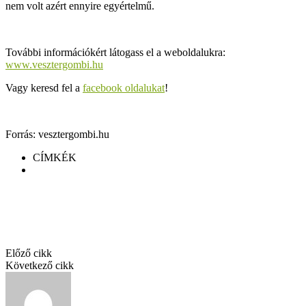
nem volt azért ennyire egyértelmű.
További információkért látogass el a weboldalukra:
www.vesztergombi.hu
Vagy keresd fel a
facebook oldalukat
!
Forrás: vesztergombi.hu
CÍMKÉK
Vesztergombi Bikavér 2021
Facebook
Twitter
Pinterest
Linkedin
Előző cikk
Bikavér – Minden, amit tudni érdemes
Következő cikk
Értékelés: Vesztergombi Bikavér 2021