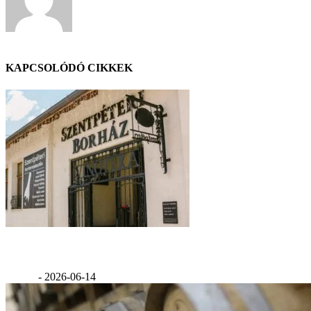
GáBor
KAPCSOLÓDÓ CIKKEK
Szentpéteri pince
GáBor
-
2026-06-14