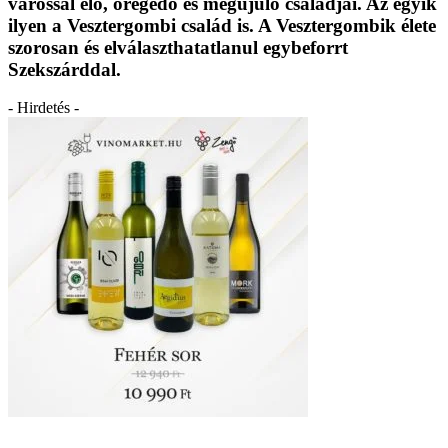
várossal élő, öregedő és megújuló családjai. Az egyik
ilyen a Vesztergombi család is. A Vesztergombik élete
szorosan és elválaszthatatlanul egybeforrt
Szekszárddal.
- Hirdetés -