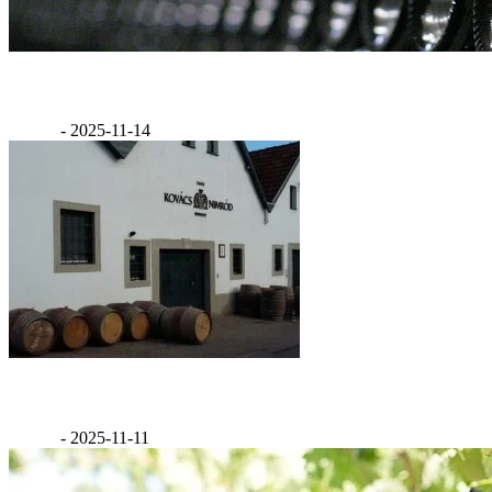
Miért van bemélyedés a borosüvegek alján?
GáBor
-
2025-11-14
Kovács Nimród borászat
GáBor
-
2025-11-11