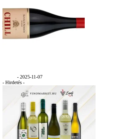
Kovács Nimród Chill Merlot 2024
GáBor
-
2025-11-07
- Hirdetés -