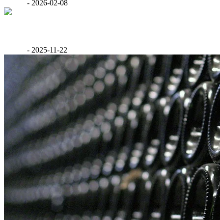
GáBor
-
2026-02-08
Értékelés: Kovács Nimród Chill Merlot 2024
GáBor
-
2025-11-22