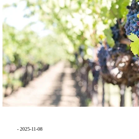
Merlot szőlő
GáBor
-
2025-11-08