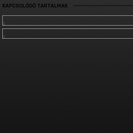
KAPCSOLÓDÓ TARTALMAK
3,128
Like
2,070
Követő