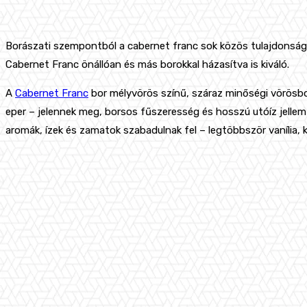
Borászati szempontból a cabernet franc sok közös tulajdonsá
Cabernet Franc önállóan és más borokkal házasítva is kiváló.
A
Cabernet Franc
bor mélyvörös színű, száraz minőségi vörösbor
eper – jelennek meg, borsos fűszeresség és hosszú utóíz jellemzi
aromák, ízek és zamatok szabadulnak fel – legtöbbször vanília, 