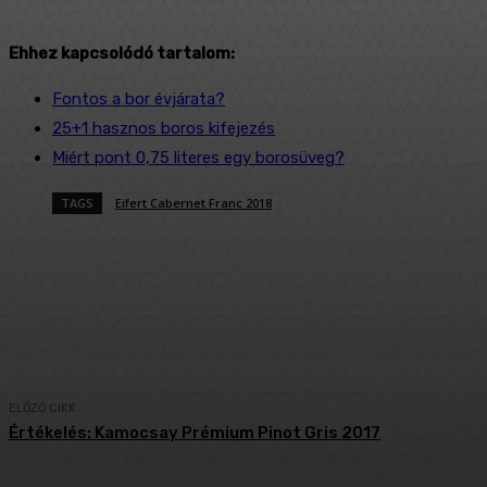
Ehhez kapcsolódó tartalom:
Fontos a bor évjárata?
25+1 hasznos boros kifejezés
Miért pont 0,75 literes egy borosüveg?
TAGS
Eifert Cabernet Franc 2018
Megosztás
Facebook
Twitter
ELŐZŐ CIKK
Értékelés: Kamocsay Prémium Pinot Gris 2017