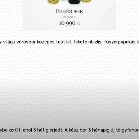
íz világú vörösbor közepes testtel, fekete ribizlis, fűszerpaprikás i
a került, ahol 3 hétig erjedt. A kész bor 3 hónapig új tölgyfahor