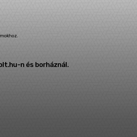
:
omokhoz.
lt.hu-n és borháznál.