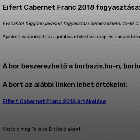
Eifert Cabernet Franc 2018 fogyasztása
Évszaktól függően javasolt fogyasztási hőmérséklete: 16-18 C.
Ajánlott vadpörkölthöz, gombás ételekhez, máj- és húspástét
A bor beszerezhető a borbazis.hu-n, borbo
A bort az alábbi linken lehet értékelni:
Eifert Cabernet Franc 2018 értékelése
Kóstold meg Te is és Értékeld a bort!