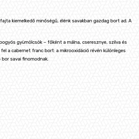
fajta kiemelkedő minőségű, élénk savakban gazdag bort ad. A
s bogyós gyümölcsök – főként a málna, cseresznye, szilva és
 fel a cabernet franc bort: a mikrooxidáció révén különleges
ő bor savai finomodnak.