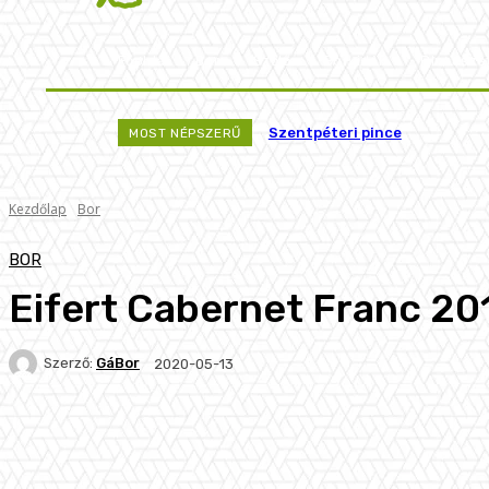
Főoldal
Bor
Szőlő
Borvidék
Pincésze
Szentpéteri pince
MOST NÉPSZERŰ
Kezdőlap
Bor
BOR
Eifert Cabernet Franc 20
Szerző:
GáBor
2020-05-13