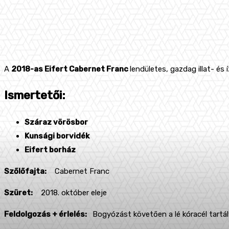
A
2018-as Eifert Cabernet Franc
lendületes, gazdag illat- és 
Ismertetői:
Száraz vörösbor
Kunsági borvidék
Eifert borház
Szőlőfajta:
Cabernet Franc
Szüret:
2018. október eleje
Feldolgozás + érlelés:
Bogyózást követően a lé kóracél tartályb