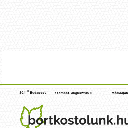
C
30.1
Budapest
szombat, augusztus 8
Médiaaján