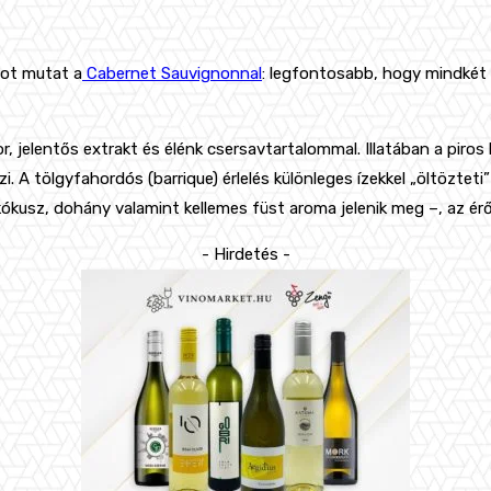
got mutat a
Cabernet Sauvignonnal
: legfontosabb, hogy mindkét 
, jelentős extrakt és élénk csersavtartalommal. Illatában a piro
. A tölgyfahordós (barrique) érlelés különleges ízekkel „öltözteti”
kókusz, dohány valamint kellemes füst aroma jelenik meg –, az ér
- Hirdetés -