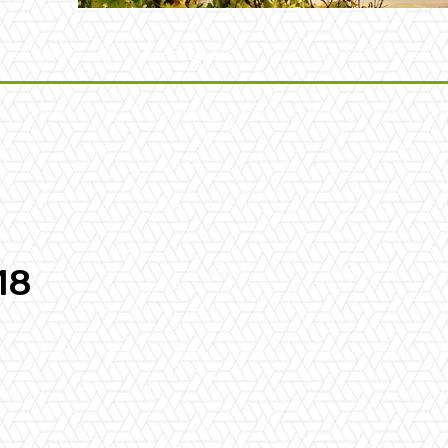
t
Érdekesség
Bor Értékelés
18