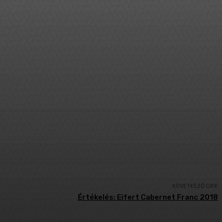
KÖVETKEZŐ CIKK
Értékelés: Eifert Cabernet Franc 2018