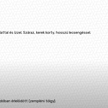
llattal és ízzel. Száraz, kerek korty, hosszú lecsengéssel.
dóban érlelődött (zempléni tölgy).