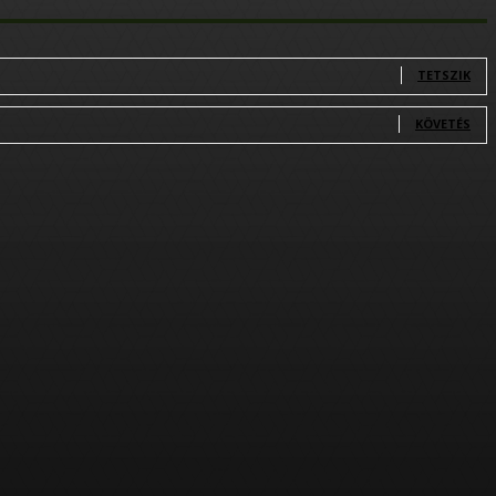
TETSZIK
KÖVETÉS