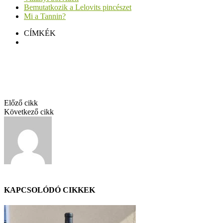
Bemutatkozik a Lelovits pincészet
Mi a Tannin?
CÍMKÉK
Lelovits Cabernet Franc 2019
Facebook
Twitter
Pinterest
Linkedin
Előző cikk
Lelovits Cabernet Franc 2019
Következő cikk
Gedeon Irsai Olivér 2021
GáBor
KAPCSOLÓDÓ CIKKEK