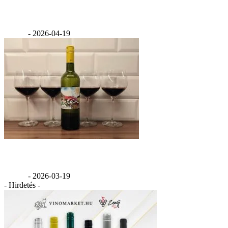
Értékelés: Benedek Epreskert Chardonnay 2025
GáBor
-
2026-04-19
Értékelés: Hetényi Cabernet Franc 2020
GáBor
-
2026-03-19
- Hirdetés -