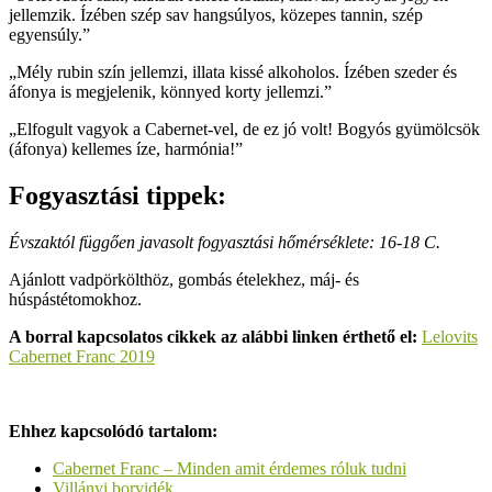
jellemzik. Ízében szép sav hangsúlyos, közepes tannin, szép
egyensúly.”
„Mély rubin szín jellemzi, illata kissé alkoholos. Ízében szeder és
áfonya is megjelenik, könnyed korty jellemzi.”
„Elfogult vagyok a Cabernet-vel, de ez jó volt! Bogyós gyümölcsök
(áfonya) kellemes íze, harmónia!”
Fogyasztási tippek:
Évszaktól függően javasolt fogyasztási hőmérséklete: 16-18 C.
Ajánlott vadpörkölthöz, gombás ételekhez, máj- és
húspástétomokhoz.
A borral kapcsolatos cikkek az alábbi linken érthető el:
Lelovits
Cabernet Franc 2019
Ehhez kapcsolódó tartalom:
Cabernet Franc – Minden amit érdemes róluk tudni
Villányi borvidék