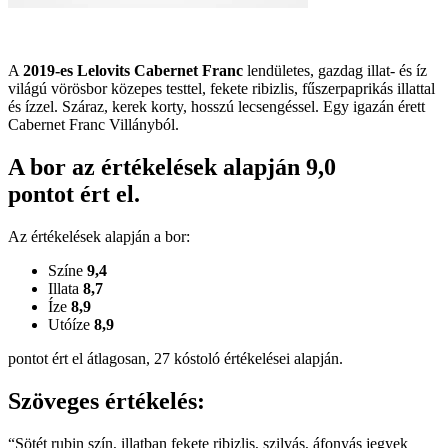
A
2019-es Lelovits Cabernet Franc
lendületes, gazdag illat- és íz
világú vörösbor közepes testtel, fekete ribizlis, fűszerpaprikás illattal
és ízzel. Száraz, kerek korty, hosszú lecsengéssel. Egy igazán érett
Cabernet Franc Villányból.
A bor az értékelések alapján
9,0
pontot ért el.
Az értékelések alapján a bor:
Színe
9,4
Illata
8,7
Íze
8,9
Utóíze
8,9
pontot ért el átlagosan, 27 kóstoló értékelései alapján.
Szöveges értékelés:
“Sötét rubin szín, illatban fekete ribizlis, szilvás, áfonyás jegyek