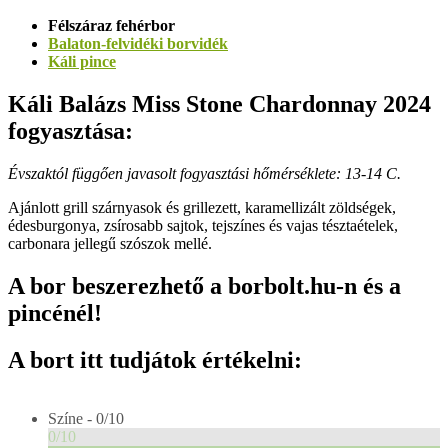
Félszáraz fehérbor
Balaton-felvidéki borvidék
Káli pince
Káli Balázs Miss Stone Chardonnay 2024
fogyasztása:
Évszaktól függően javasolt fogyasztási hőmérséklete: 13-14 C.
Ajánlott grill szárnyasok és grillezett, karamellizált zöldségek,
édesburgonya, zsírosabb sajtok, tejszínes és vajas tésztaételek,
carbonara jellegű szószok mellé.
A bor beszerezhető a borbolt.hu-n és a
pincénél!
A bort itt tudjátok értékelni:
Színe -
0/10
0/10