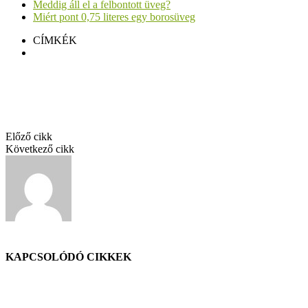
Meddig áll el a felbontott üveg?
Miért pont 0,75 literes egy borosüveg
CÍMKÉK
Káli Balázs Miss Stone Chardonnay 2024
Facebook
Twitter
Pinterest
Linkedin
Előző cikk
Értékelés: Naár Tokaji Hárslevelű Hordóválogatás 2023
Következő cikk
Értékelés: Káli Balázs Miss Stone Chardonnay 2024
GáBor
KAPCSOLÓDÓ CIKKEK