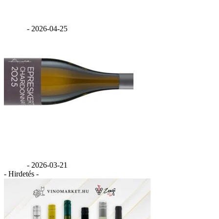
Feind Cabernet Franc 2020
GáBor
-
2026-04-25
Benedek Epreskert Chardonnay 2025
GáBor
-
2026-03-21
- Hirdetés -