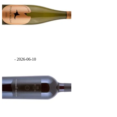
Szentpéteri Rajnai Rizling 2025
GáBor
-
2026-06-10