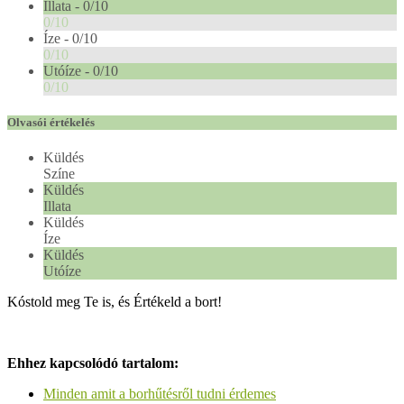
Illata -
0/10
0/10
Íze -
0/10
0/10
Utóíze -
0/10
0/10
Olvasói értékelés
Küldés
Színe
Küldés
Illata
Küldés
Íze
Küldés
Utóíze
Kóstold meg Te is, és Értékeld a bort!
Ehhez kapcsolódó tartalom:
Minden amit a borhűtésről tudni érdemes