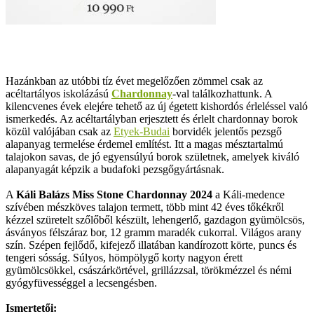
Hazánkban az utóbbi tíz évet megelőzően zömmel csak az
acéltartályos iskolázású
Chardonnay
-val találkozhattunk. A
kilencvenes évek elejére tehető az új égetett kishordós érleléssel való
ismerkedés. Az acéltartályban erjesztett és érlelt chardonnay borok
közül valójában csak az
Etyek-Budai
borvidék jelentős pezsgő
alapanyag termelése érdemel említést. Itt a magas mésztartalmú
talajokon savas, de jó egyensúlyú borok születnek, amelyek kiváló
alapanyagát képzik a budafoki pezsgőgyártásnak.
A
Káli Balázs Miss Stone Chardonnay 2024
a Káli-medence
szívében mészköves talajon termett, több mint 42 éves tőkékről
kézzel szüretelt szőlőből készült, lehengerlő, gazdagon gyümölcsös,
ásványos félszáraz bor, 12 gramm maradék cukorral. Világos arany
szín. Szépen fejlődő, kifejező illatában kandírozott körte, puncs és
tengeri sósság. Súlyos, hömpölygő korty nagyon érett
gyümölcsökkel, császárkörtével, grillázzsal, törökmézzel és némi
gyógyfüvességgel a lecsengésben.
Ismertetői: